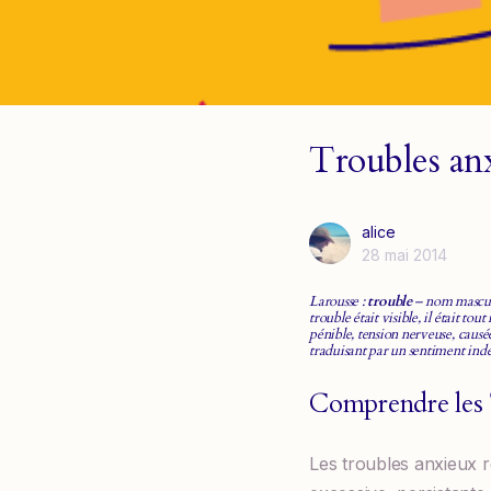
Troubles an
alice
28 mai 2014
Larousse :
trouble
– nom masculi
trouble était visible, il était 
pénible, tension nerveuse, causée
traduisant par un sentiment indéf
Comprendre les 
Les troubles anxieux 