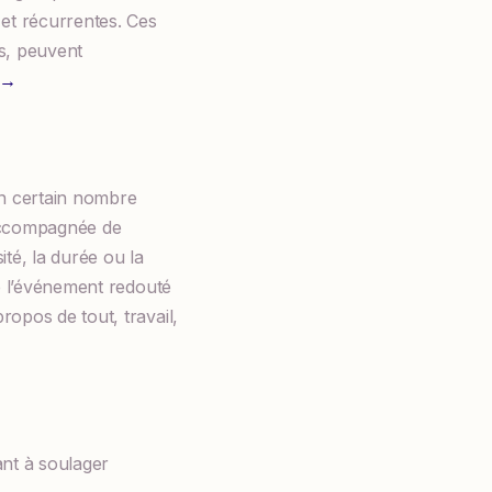
 et récurrentes. Ces
s, peuvent
t →
un certain nombre
 accompagnée de
ité, la durée ou la
ue l’événement redouté
opos de tout, travail,
nt à soulager