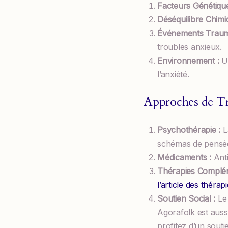
Facteurs Génétique
Déséquilibre Chimi
Événements Trauma
troubles anxieux.
Environnement :
Un
l’anxiété.
Approches de Tr
Psychothérapie :
L
schémas de pensée
Médicaments :
Anti
Thérapies Complém
l’article des théra
Soutien Social :
Le 
Agorafolk est auss
profitez d’un sout