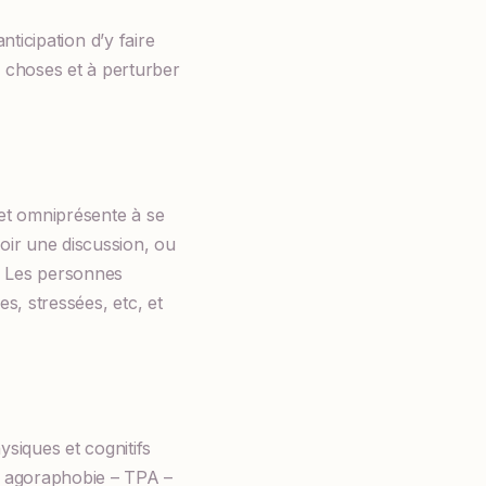
nticipation d’y faire
choses et à perturber
 et omniprésente à se
oir une discussion, ou
. Les personnes
s, stressées, etc, et
siques et cognitifs
c agoraphobie – TPA –