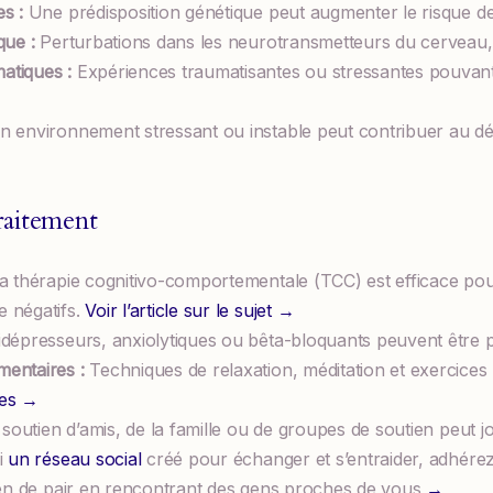
s :
Une prédisposition génétique peut augmenter le risque de
que :
Perturbations dans les neurotransmetteurs du cerveau, t
tiques :
Expériences traumatisantes ou stressantes pouvan
 environnement stressant ou instable peut contribuer au 
aitement
a thérapie cognitivo-comportementale (TCC) est efficace pour
 négatifs.
Voir l’article sur le sujet →
dépresseurs, anxiolytiques ou bêta-bloquants peuvent être p
entaires :
Techniques de relaxation, méditation et exercices
pies →
soutien d’amis, de la famille ou de groupes de soutien peut jo
i
un réseau social
créé pour échanger et s’entraider, adhérez 
ien de pair en rencontrant des gens proches de vous
→