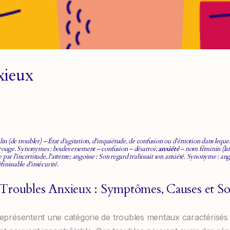
xieux
n (de troubler) – État d’agitation, d’inquiétude, de confusion ou d’émotion dans lequel
tout rouge. Synonymes : bouleversement – confusion – désarroi;
anxiété
– nom féminin (lat
 par l’incertitude, l’attente; angoisse : Son regard trahissait son anxiété. Synonyme : an
inissable d’insécurité.
Troubles Anxieux : Symptômes, Causes et So
représentent une catégorie de troubles mentaux caractérisés