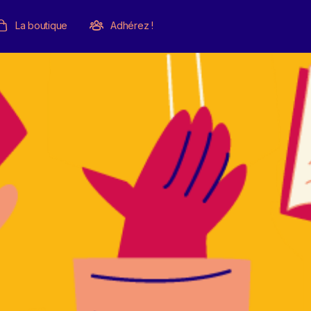
La boutique
Adhérez !