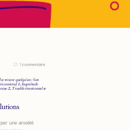
1
commentaire
 se trouve quelqu’un : Son
in anxietas)
1.
Inquiétude
goisse
2.
Trouble émotionnel se
lutions
 par une anxiété