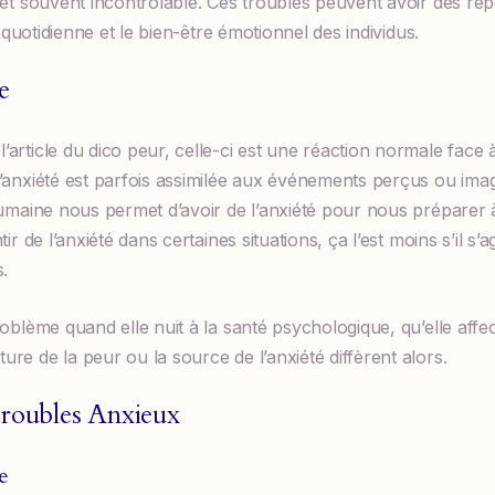
 et souvent incontrôlable. Ces troubles peuvent avoir des ré
e quotidienne et le bien-être émotionnel des individus.
e
article du dico peur, celle-ci est une réaction normale face
’anxiété est parfois assimilée aux événements perçus ou imagi
humaine nous permet d’avoir de l’anxiété pour nous préparer 
ir de l’anxiété dans certaines situations, ça l’est moins s’il s’
s.
oblème quand elle nuit à la santé psychologique, qu’elle affec
re de la peur ou la source de l’anxiété diffèrent alors.
Troubles Anxieux
e