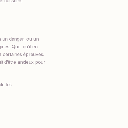
percussions
 à un danger, ou un
nés. Quoi qu’il en
à certaines épreuves.
agit d’être anxieux pour
te les