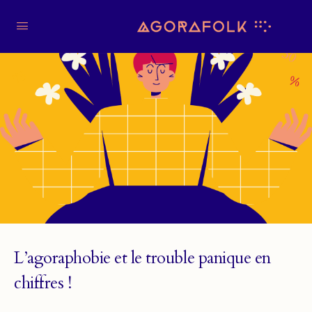
L’agoraphobie et le trouble panique en
chiffres !