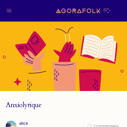
Anxiolytique
alice
1
commentaire