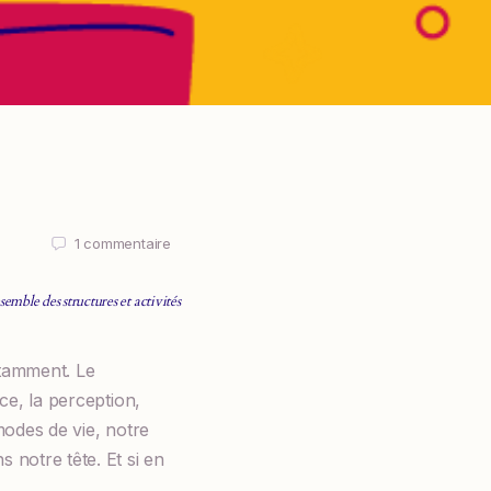
1
commentaire
emble des structures et activités
stamment. Le
ce, la perception,
modes de vie, notre
 notre tête. Et si en