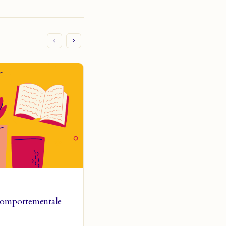
Comportementale
Antidépresseur : mécanisme d’