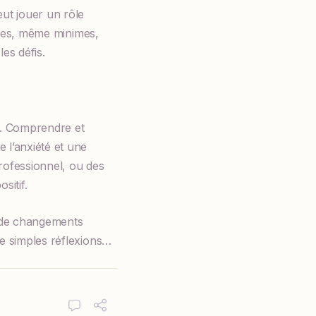
eut jouer un rôle
sites, même minimes,
es défis.
e. Comprendre et
 l’anxiété et une
professionnel, ou des
sitif.
s de changements
de simples réflexions…