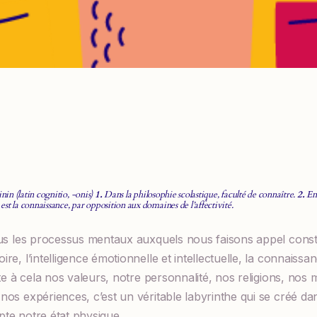
nin (latin
cognitio, -onis
)
1.
Dans la philosophie scolastique, faculté de connaître.
2.
Ens
est la connaissance, par opposition aux domaines de l’affectivité.
ous les processus mentaux auxquels nous faisons appel con
e, l’intelligence émotionnelle et intellectuelle, la connaissan
te à cela nos valeurs, notre personnalité, nos religions, nos 
os expériences, c’est un véritable labyrinthe qui se créé dans
pte notre état physique…