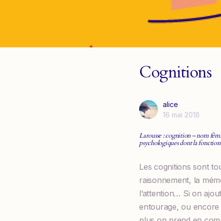
Cognitions
alice
16 mai 2018
Larousse : cognition – nom fémi
psychologiques dont la fonction 
Les cognitions sont t
raisonnement, la mémoir
l’attention… Si on ajou
entourage, ou encore n
plus on prend en com