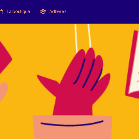
La boutique
Adhérez !