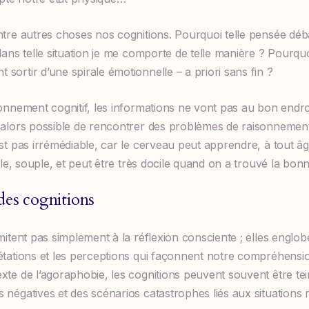
ntre autres choses nos cognitions. Pourquoi telle pensée dé
dans telle situation je me comporte de telle manière ? Pourquo
sortir d’une spirale émotionnelle – a priori sans fin ?
ionnement cognitif, les informations ne vont pas au bon endro
 alors possible de rencontrer des problèmes de raisonnement
st pas irrémédiable, car le cerveau peut apprendre, à tout âge
able, souple, et peut être très docile quand on a trouvé la bo
des cognitions
imitent pas simplement à la réflexion consciente ; elles englo
rétations et les perceptions qui façonnent notre compréhens
xte de l’agoraphobie, les cognitions peuvent souvent être tei
 négatives et des scénarios catastrophes liés aux situations 