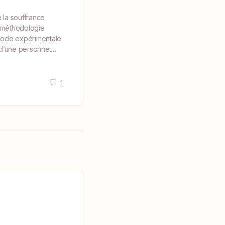
L’objectif de cet article est une tent
décrire les mécanismes d’action d’u
 la souffrance
antidépresseur. Le projet est ambitieu
 méthodologie
complexe mais il s’agit…
thode expérimentale
r d’une personne.…
Clément Amiri
14 juin 2024
1