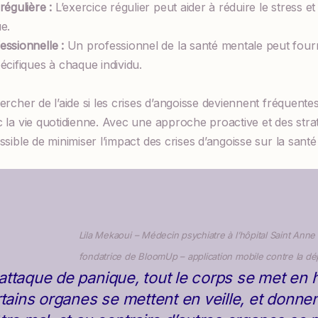
régulière :
L’exercice régulier peut aider à réduire le stress et
e.
essionnelle :
Un professionnel de la santé mentale peut four
écifiques à chaque individu.
hercher de l’aide si les crises d’angoisse deviennent fréquente
c la vie quotidienne. Avec une approche proactive et des stra
ssible de minimiser l’impact des crises d’angoisse sur la santé
Lila Mekaoui
– Médecin psychiatre à l’hôpital Saint Anne 
fondatrice de BloomUp – application mobile contre la d
ttaque de panique, tout le corps se met en 
rtains organes se mettent en veille, et donnen