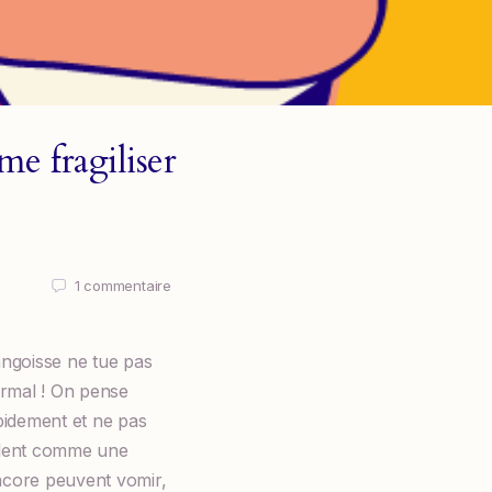
me fragiliser
1
commentaire
’angoisse ne tue pas
normal ! On pense
rapidement et ne pas
mblent comme une
encore peuvent vomir,