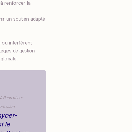
 à renforcer la
nir un soutien adapté
s ou interfèrent
tégies de gestion
 globale.
à Paris et co-
épression
hyper-
t le