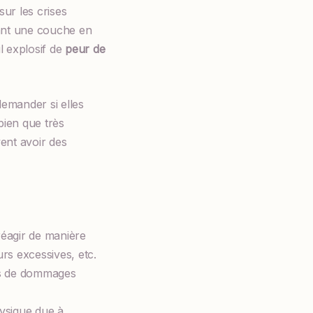
sur les crises
tant une couche en
l explosif de
peur de
demander si elles
bien que très
ent avoir des
réagir de manière
urs excessives, etc.
pas de dommages
ysique due à