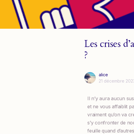
Les crises d
?
alice
21 décembre 202
Il n’y aura aucun sus
et ne vous affaiblit 
vraiment qu’on va crev
s’y confronter de no
feuille quand d’autre