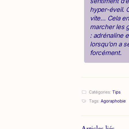
sentiment d’ê
hyper-éveil. 
vite… Cela en
marcher les g
: adrénaline 
lorsqu’on a se
forcément.
Catégories:
Tips
Tags:
Agoraphobie
Articles liés