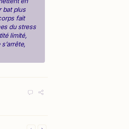
mettent en
 bat plus
orps fait
es du stress
té limité,
 s’arrête,