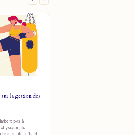
 sur la gestion des
Crise d’angoisse
Ameli.fr : L’attaque de panique ou cr
d’angoisse aiguë se définit par : l’ap
imitent pas à
soudaine d’une crainte, d’une ango
 physique ; ils
appréhension intense, d’une peur 
nté mentale, offrant