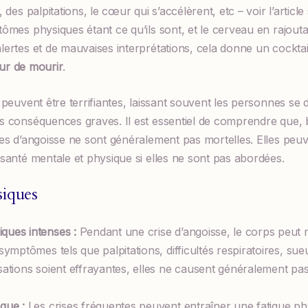
 des palpitations, le cœur qui s’accélèrent, etc – voir l’article 
tômes physiques étant ce qu’ils sont, et le cerveau en rajou
ertes et de mauvaises interprétations, cela donne un cocktai
ur de mourir
.
 peuvent être terrifiantes, laissant souvent les personnes se 
s conséquences graves. Il est essentiel de comprendre que, 
ses d’angoisse ne sont généralement pas mortelles. Elles peuv
santé mentale et physique si elles ne sont pas abordées.
siques
ues intenses :
Pendant une crise d’angoisse, le corps peut 
ymptômes tels que palpitations, difficultés respiratoires, sue
sations soient effrayantes, elles ne causent généralement 
que :
Les crises fréquentes peuvent entraîner une fatigue ph