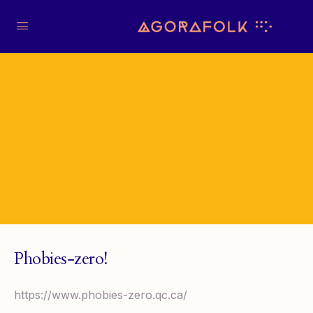
Phobies-zero!
https://www.phobies-zero.qc.ca/