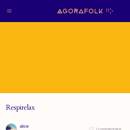
Respirelax
alice
1
commentaire