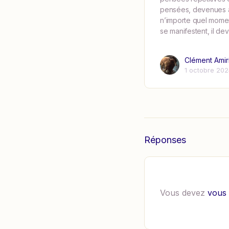
pensées, devenues a
n’importe quel momen
se manifestent, il de
Clément Amir
1 octobre 20
Réponses
Vous devez
vous