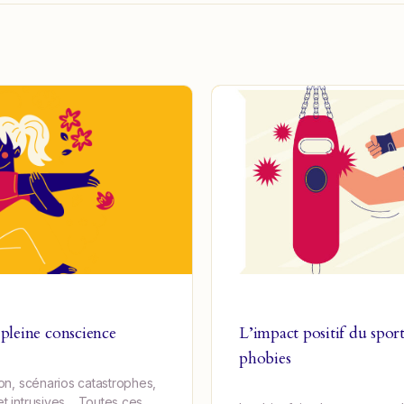
 pleine conscience
L’impact positif du sport
phobies
ion, scénarios catastrophes,
et intrusives… Toutes ces