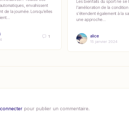
Les bienfaits du sport ne se l
utomatiques, envahissent
l’amélioration de la condition
t de la journée. Lorsqu’elles
s’étendent également à la sa
vient…
une approche…
i
alice
1
24
15 janvier 2024
 connecter
pour publier un commentaire.