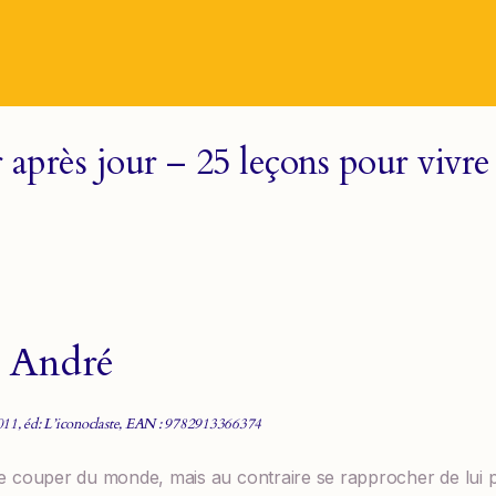
 après jour – 25 leçons pour vivre
e André
2011, éd: L’iconoclaste, EAN : 9782913366374
 se couper du monde, mais au contraire se rapprocher de lui