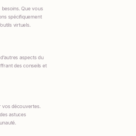
de besoins. Que vous
ions spécifiquement
tils virtuels.
à d’autres aspects du
frant des conseils et
er vos découvertes.
 des astuces
munauté.