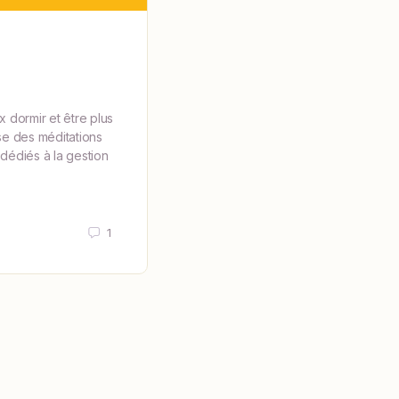
Relaxation
x dormir et être plus
La vie moderne nous expose souve
e des méditations
rythme effréné, générant stress et a
dédiés à la gestion
restaurer l’équilibre, de nombreus
se tournent vers des techniques…
alice
1
2 janvier 2024