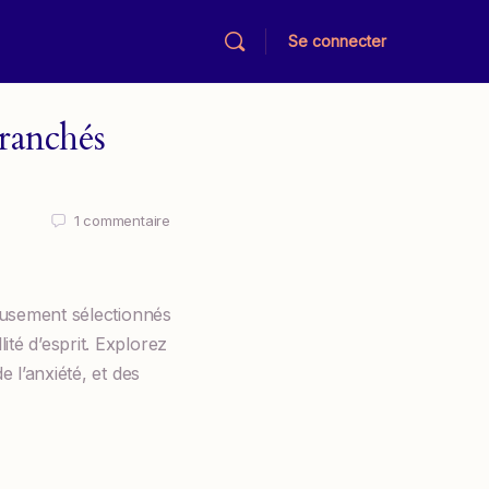
Se connecter
ranchés
1
commentaire
neusement sélectionnés
té d’esprit. Explorez
 l’anxiété, et des